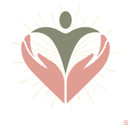
Amel NaturoCoach
Manger en Paix